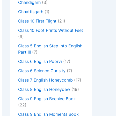
Chandigarh
(3)
Chhattisgarh
(1)
Class 10 First Flight
(21)
Class 10 Foot Prints Without Feet
(9)
Class 5 English Step into English
Part III
(7)
Class 6 English Poorvi
(17)
Class 6 Science Curisity
(7)
Class 7 English Honeycomb
(17)
Class 8 English Honeydew
(19)
Class 9 English Beehive Book
(22)
Class 9 English Moments Book