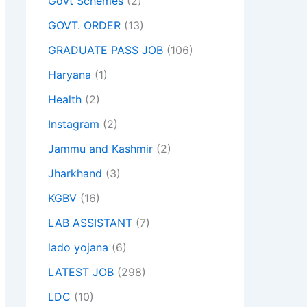
Govt Schemes
(2)
GOVT. ORDER
(13)
GRADUATE PASS JOB
(106)
Haryana
(1)
Health
(2)
Instagram
(2)
Jammu and Kashmir
(2)
Jharkhand
(3)
KGBV
(16)
LAB ASSISTANT
(7)
lado yojana
(6)
LATEST JOB
(298)
LDC
(10)