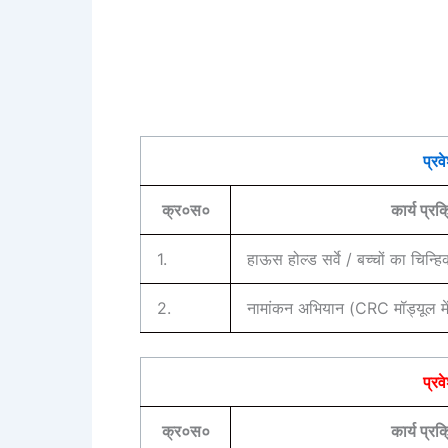
प्रव
क्र०स०
कार्य प्रक
1.
हाऊस होल्ड सर्वे / बच्चों का चिन्ह
2.
नामांकन अभियान (CRC मॉड्यूल में 
प्रव
क्र०स०
कार्य प्रक