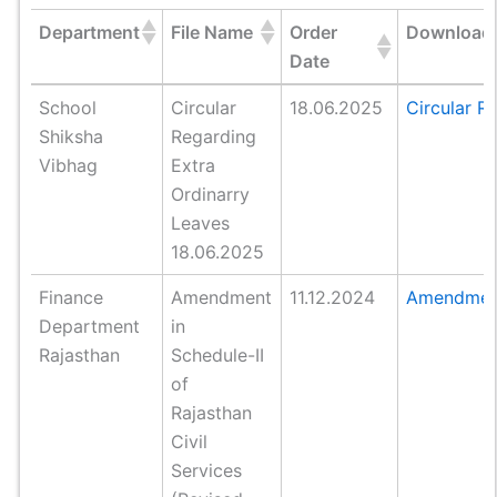
Department
File Name
Order
Download
Date
Department
File Name
Order
Download
School
Circular
18.06.2025
Circular R
Date
Shiksha
Regarding
Vibhag
Extra
Ordinarry
Leaves
18.06.2025
Finance
Amendment
11.12.2024
Amendment_
Department
in
Rajasthan
Schedule-II
of
Rajasthan
Civil
Services