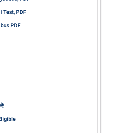
al Test, PDF
labus PDF
ें!
Eligible