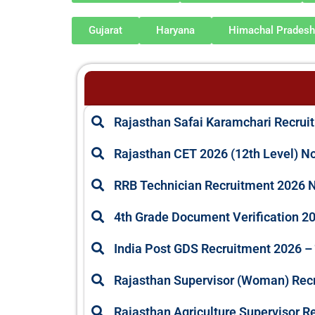
Gujarat
Haryana
Himachal Pradesh
Rajasthan Safai Karamchari Recrui
Rajasthan CET 2026 (12th Level) No
RRB Technician Recruitment 2026 No
4th Grade Document Verification 202
India Post GDS Recruitment 2026 – बिना 
Rajasthan Supervisor (Woman) Recrui
Rajasthan Agriculture Supervisor R