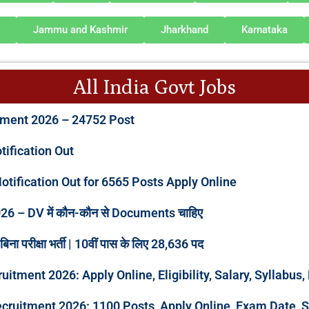
Jammu and Kashmir
Jharkhand
Karnataka
All India Govt Jobs
tment 2026 – 24752 Post
tification Out
tification Out for 6565 Posts Apply Online
6 – DV में कौन-कौन से Documents चाहिए
परीक्षा भर्ती | 10वीं पास के लिए 28,636 पद
tment 2026: Apply Online, Eligibility, Salary, Syllabus,
ecruitment 2026: 1100 Posts, Apply Online, Exam Date, 