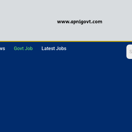
www.apnigovt.com
ews
Govt Job
Latest Jobs