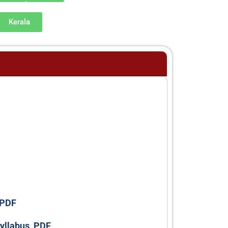
Kerala
 PDF
Syllabus, PDF