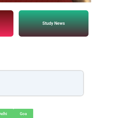
Study News
elhi
Goa