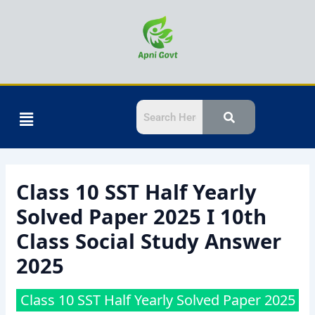
Skip
समय: 3 घण्टे 15 मिनट
पूर्णांक: 70
to
content
Menu
Class 10 SST Half Yearly
Solved Paper 2025 I 10th
Class Social Study Answer
2025
Class 10 SST Half Yearly Solved Paper 2025