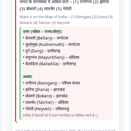
भारत के मानचित्र में अंकित करो – (1) रानीगंज (2) झरिया
(3) बोकारो (4) तालचेर (5) नेवेली
Mark it on the Map of India – (1) Raniganj (2) Jharia (3)
Bokaro (4) Talcher (5) Neyveli
उत्तर (संकेत – राज्य/क्षेत्र):
• बेल्लारी (Bellary) – कर्नाटक
• कुद्रेमुख (Kudremukh) – कर्नाटक
• दुर्ग (Durg) – छत्तीसगढ़
• मयूरभंज (Mayurbhanj) – ओडिशा
• बैलाडिला (Bailadila) – छत्तीसगढ़
अथवा:
• रानीगंज (Raniganj) – पश्चिम बंगाल
• झरिया (Jharia) – झारखंड
• बोकारो (Bokaro) – झारखंड
• तालचेर (Talcher) – ओडिशा
• नेवेली (Neyveli) – तमिलनाडु
(परीक्षा में विद्यार्थी को ये स्थान मानचित्र पर चिन्हित करने हैं।)
Class 10th Half Yearly Examination 2025–26 • Social Science Solved