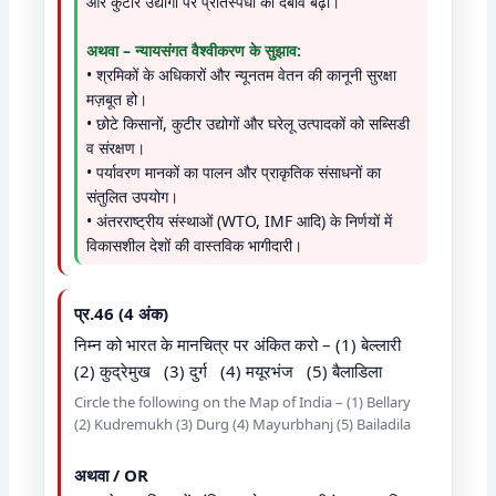
और कुटीर उद्योगों पर प्रतिस्पर्धा का दबाव बढ़ा।
अथवा – न्यायसंगत वैश्वीकरण के सुझाव:
• श्रमिकों के अधिकारों और न्यूनतम वेतन की कानूनी सुरक्षा
मज़बूत हो।
• छोटे किसानों, कुटीर उद्योगों और घरेलू उत्पादकों को सब्सिडी
व संरक्षण।
• पर्यावरण मानकों का पालन और प्राकृतिक संसाधनों का
संतुलित उपयोग।
• अंतरराष्ट्रीय संस्थाओं (WTO, IMF आदि) के निर्णयों में
विकासशील देशों की वास्तविक भागीदारी।
प्र.46 (4 अंक)
निम्न को भारत के मानचित्र पर अंकित करो – (1) बेल्लारी
(2) कुद्रेमुख (3) दुर्ग (4) मयूरभंज (5) बैलाडिला
Circle the following on the Map of India – (1) Bellary
(2) Kudremukh (3) Durg (4) Mayurbhanj (5) Bailadila
अथवा / OR