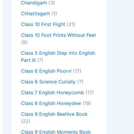
Chandigarh
(3)
Chhattisgarh
(1)
Class 10 First Flight
(21)
Class 10 Foot Prints Without Feet
(9)
Class 5 English Step into English
Part III
(7)
Class 6 English Poorvi
(17)
Class 6 Science Curisity
(7)
Class 7 English Honeycomb
(17)
Class 8 English Honeydew
(19)
Class 9 English Beehive Book
(22)
Class 9 English Moments Book