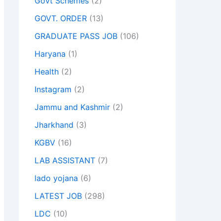
Govt Schemes
(2)
GOVT. ORDER
(13)
GRADUATE PASS JOB
(106)
Haryana
(1)
Health
(2)
Instagram
(2)
Jammu and Kashmir
(2)
Jharkhand
(3)
KGBV
(16)
LAB ASSISTANT
(7)
lado yojana
(6)
LATEST JOB
(298)
LDC
(10)