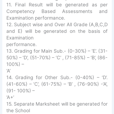
11. Final Result will be generated as per
Competency Based Assessments and
Examination performance.
12. Subject wise and Over All Grade (A,B,C,D
and E) will be generated on the basis of
Examination
performance.
13. Grading for Main Sub.- (0-30%) – ‘E’. (31-
50%) – ‘D’, (51-70%) – ‘C’ , (71-85%) – ‘B’, (86-
100%) –
‘A’
14. Grading for Other Sub.- (0-40%) – ‘D’.
(41-60%) – ‘C’, (61-75%) – ‘B’ , (76-90%) -‘A’,
(91- 100%) –
‘A+’
15. Separate Marksheet will be generated for
the School