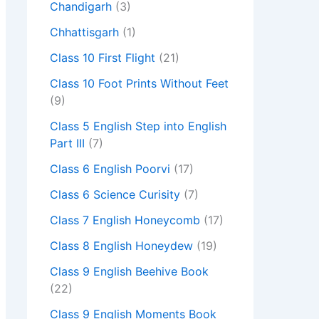
Chandigarh
(3)
Chhattisgarh
(1)
Class 10 First Flight
(21)
Class 10 Foot Prints Without Feet
(9)
Class 5 English Step into English
Part III
(7)
Class 6 English Poorvi
(17)
Class 6 Science Curisity
(7)
Class 7 English Honeycomb
(17)
Class 8 English Honeydew
(19)
Class 9 English Beehive Book
(22)
Class 9 English Moments Book