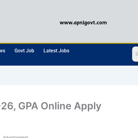
www.apnigovt.com
ews
Govt Job
Latest Jobs
26, GPA Online Apply
Advertisement