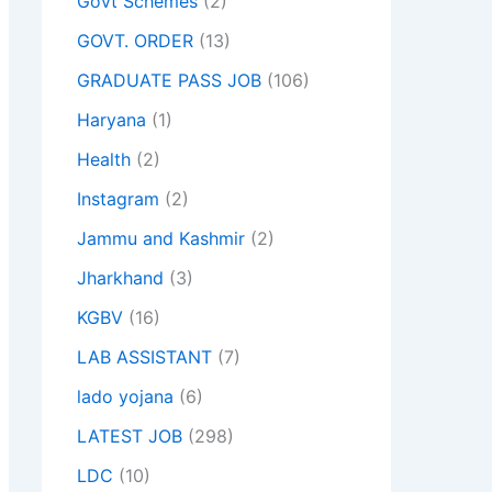
Govt Schemes
(2)
GOVT. ORDER
(13)
GRADUATE PASS JOB
(106)
Haryana
(1)
Health
(2)
Instagram
(2)
Jammu and Kashmir
(2)
Jharkhand
(3)
KGBV
(16)
LAB ASSISTANT
(7)
lado yojana
(6)
LATEST JOB
(298)
LDC
(10)