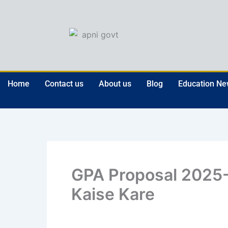
Skip
to
content
Home
Contact us
About us
Blog
Education N
GPA Proposal 2025-
Kaise Kare