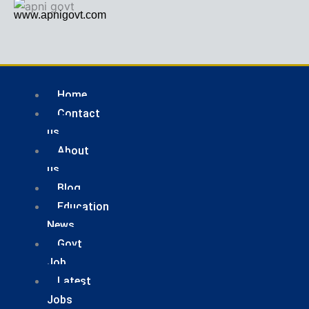
Skip
Menu
www.apnigovt.com
to
content
Home
Contact
us
About
us
Blog
Education
News
Govt
Job
Latest
Jobs