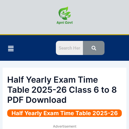
Skip
to
content
Menu
Half Yearly Exam Time
Table 2025-26 Class 6 to 8
PDF Download
Half Yearly Exam Time Table 2025-26
Advertisement