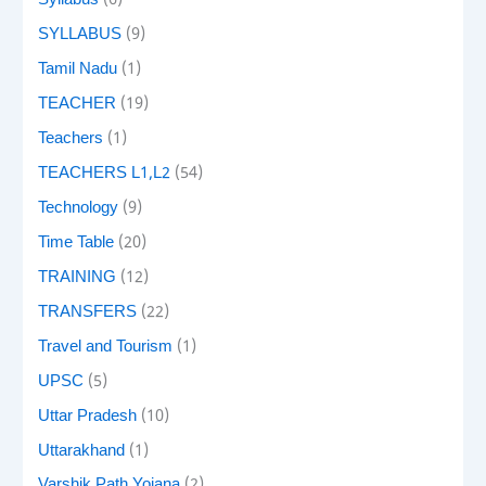
Syllabus
(6)
SYLLABUS
(9)
Tamil Nadu
(1)
TEACHER
(19)
Teachers
(1)
TEACHERS L1,L2
(54)
Technology
(9)
Time Table
(20)
TRAINING
(12)
TRANSFERS
(22)
Travel and Tourism
(1)
UPSC
(5)
Uttar Pradesh
(10)
Uttarakhand
(1)
Varshik Path Yojana
(2)