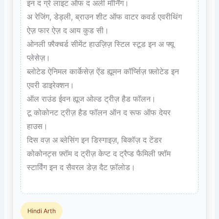
इन द ग्रे लाइट ऑफ द अर्ली मॉर्निंग।  

अ रेजिंग, डेड्ली, ब्राउन शीट ऑफ वाटर कवर्ड एवरीथिंग 
ऐज़ फार ऐज़ द आय कुड सी।  

ओनली फ़्रैक्चर्ड सीमेंट हाउज़िज़ स्टिल स्टूड इन अ फ्यू 
प्लेसेज़।  

ब्लोटेड ऐनिमल कार्केसेज़ ऐंड ह्यूमन कॉर्प्सिज़ फ़्लोटेड इन 
एवरी डाइरेक्शन।  

ऑल राउंड ईवन ह्यूज ओल्ड ट्रीज़ हैड फॉलन।  

टू कोकोनट ट्रीज़ हैड फॉलन ऑन द रूफ ऑफ देयर 
हाउस।  

दिस वज़ अ ब्लेसिंग इन डिस्गाइज़, बिकॉज़ द टेंडर 
कोकोनट्स फ़्रॉम द ट्रीज़ केप्ट द ट्रैप्ड फैमिली फ़्रॉम 
स्टार्विंग इन द सैवरल डेज़ दैट फ़ॉलोड।

Hindi Arth