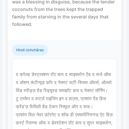
was a blessing in disguise, because the tender 
coconuts from the trees kept the trapped 
family from starving in the several days that 
followed.

Hindi Uchchāraṇ
द क्रेज़्ड डेस्ट्रक्शन रॉट बाय द साइक्लोन ऐंड द सर्ज ऑफ 
द ओशन् कंटीन्यूड फ़ॉर द नेक्स्ट थर्टी-सिक्स ऑवर्स, ऑल्थो 
विंड स्पीड्ज़ हैड रिड्यूस्ड समव्हॉट बाय द नेक्स्ट मॉर्निंग।  

टु एस्केप द वाटर्ज़ राइजिंग इन द हाउस, प्रशांत ऐंड हिज़ 
फ्रेंड’ज़ फैमिली हैड टेकन रिफ्यूज ऑन द रूफ।  

प्रशांत विल नेवर फ़ॉरगेट द शॉक ही एक्सपीरियन्स्ड ऐट हिज़ 
फ़र्स्ट ग्लिम्प्स ऑफ द डेवस्टेशन रॉट बाय द सुपर साइक्लोन, 