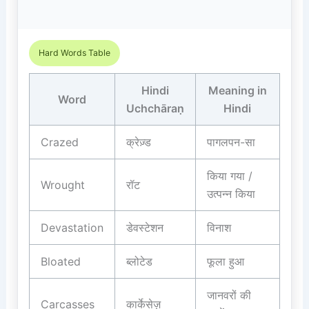
Hard Words Table
Hindi
Meaning in
Word
Uchchāraṇ
Hindi
Crazed
क्रेज़्ड
पागलपन-सा
किया गया /
Wrought
रॉट
उत्पन्न किया
Devastation
डेवस्टेशन
विनाश
Bloated
ब्लोटेड
फूला हुआ
जानवरों की
Carcasses
कार्केसेज़