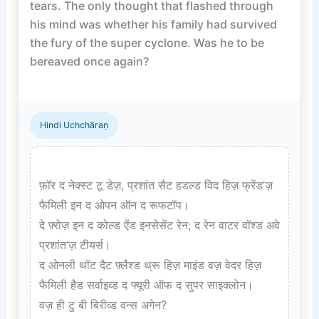
tears. The only thought that flashed through 
his mind was whether his family had survived 
the fury of the super cyclone. Was he to be 
bereaved once again?

Hindi Uchchāraṇ
फ़ॉर द नेक्स्ट टू डेज़, प्रशांत सैट हडल्ड विद हिज़ फ्रेंड’ज़ 
फैमिली इन द ओपन ऑन द रूफटॉप।  

दे फ़्रोज़ इन द कोल्ड ऐंड इनसेसेंट रेन; द रेन वाटर वॉश्ड अवे 
प्रशांत’ज़ टीयर्स।  

द ओनली थॉट दैट फ़्लैश्ड थ्रू हिज़ माइंड वज़ वेदर हिज़ 
फैमिली हैड सर्वाइव्ड द फ्यूरी ऑफ द सुपर साइक्लोन।  

वज़ ही टु बी बिरीव्ड वन्स अगेन?
