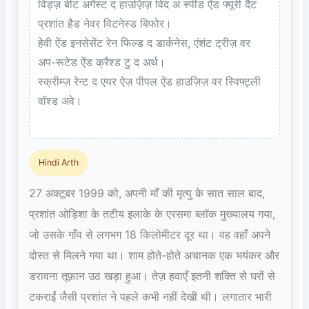
विंड्ज़ बीट अगेंस्ट द हाउज़िज़ विद अ स्पीड ऐंड फ्यूरी दैट 
प्रशांत हैड नेवर विटनेस्ड बिफोर।  

हेवी ऐंड इनसेसेंट रेन फिल्ड द डार्कनेस, एंशंट ट्रीज़ वर 
अप-रूटेड ऐंड क्रैश्ड टु द अर्थ।  

स्क्रीम्ज़ रेन्ट द एयर ऐज़ पीपल ऐंड हाउज़िज़ वर स्विफ्ट्ली 
वॉश्ड अवे।

Hindi Arth
27 अक्टूबर 1999 को, अपनी माँ की मृत्यु के सात साल बाद,
प्रशांत ओड़िशा के तटीय इलाके के एरसमा ब्लॉक मुख्यालय गया,
जो उसके गाँव से लगभग 18 किलोमीटर दूर था। वह वहाँ अपने
दोस्त से मिलने गया था। शाम होते-होते अचानक एक भयंकर और
डरावना तूफ़ान उठ खड़ा हुआ। तेज़ हवाएँ इतनी शक्ति से घरों से
टकराईं जैसी प्रशांत ने पहले कभी नहीं देखी थी। लगातार भारी