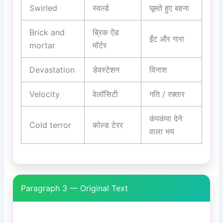
Swirled
स्वर्ल्ड
घूमते हुए बहना
Brick and
ब्रिक ऐंड
ईंट और गारा
mortar
मॉर्टर
Devastation
डेवस्टेशन
विनाश
Velocity
वेलॉसिटी
गति / रफ़्तार
कंपकंपा देने
Cold terror
कोल्ड टेरर
वाला भय
Paragraph 3 — Original Text