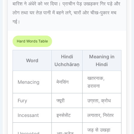
बारिश ने अंधेरे को भर दिया। प्राचीन पेड़ उखड़कर गिर पड़े और
लोग तथा घर तेज़ पानी में बहने लगे, चारों ओर चीख-पुकार मच
गई।
Hard Words Table
Hindi
Meaning in
Word
Uchchāraṇ
Hindi
खतरनाक,
Menacing
मेनसिंग
डरावना
Fury
फ्यूरी
उग्रता, क्रोध
Incessant
इनसेसेंट
लगातार, निरंतर
जड़ से उखड़ा
Uprooted
अप-रूटेड