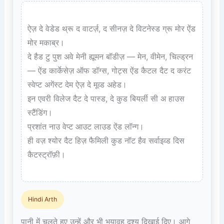
ऐज़ दे वेडेड थ्रू द वाटर्ज़, द सीनज़ दे विटनेस्ड ग्रू मोर ऐंड 
मोर मकाब्र।  

दे हैड टु पुश अवे मेनी ह्यूमन बॉडीज़ — मेन, वीमेन, चिल्ड्रन 
— ऐंड कार्केसेज़ ऑफ डॉग्स, गोट्स ऐंड कैटल दैट द करंट 
स्वेप्ट अगेंस्ट देम ऐज़ दे मूव्ड अहेड।  

इन एवरी विलेज दैट दे पास्ड, दे कुड बियर्ली सी अ हाउस 
स्टैंडिंग।  

प्रशांत नाउ वेप्ट आउट लाउड ऐंड लॉन्ग।  

ही वज़ श्योर दैट हिज़ फैमिली कुड नॉट हैव सर्वाइव्ड दिस 
कैटस्ट्रॉफ़ी।

Hindi Arth
पानी में चलते हुए उन्हें और भी भयावह दृश्य दिखाई दिए। आगे