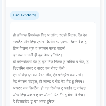
Hindi Uchchāraṇ
ही इक्विप्ड हिमसेल्फ़ विद अ लॉन्ग, स्टर्डी स्टिक, ऐंड देन 
स्टार्टेड ऑन हिज़ एटीन-किलोमीटर एक्सपीडिशन बैक टु 
हिज़ विलेज थ्रू द स्वोलन फ्लड वाटर्ज़।  

इट वज़ अ जर्नी ही वुड नेवर फ़ॉरगेट।  

ही कॉन्स्टैंटली हैड टु यूज़ हिज़ स्टिक टु लोकेट द रोड, टु 
डिटरमिन व्हेयर द वाटर वज़ मोस्ट शैलो।  

ऐट प्लेसेज़ इट वज़ वेस्ट डीप, ऐंड प्रोग्रेस वज़ स्लो।  

ऐट सैवरल पॉइंट्स, ही लॉस्ट द रोड ऐंड हैड टु स्विम।  

आफ़्टर सम डिस्टेंस, ही वज़ रिलीव्ड टु फाइंड टू फ्रेंड्ज़ 
ऑफ हिज़ अंकल हू वर ऑल्सो रिटर्निंग टु देयर विलेज।  

दे डिसाइडेड टु मूव अहेड टुगेदर।
