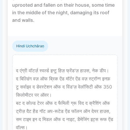
uprooted and fallen on their house, some time 
in the middle of the night, damaging its roof 
and walls.

Hindi Uchchāraṇ
द एंग्री वॉटर्ज़ स्वर्ल्ड इन्टु हिज़ फ्रेंड’ज़ हाउस, नेक डीप।  

द बिल्डिंग वज़ ऑफ ब्रिक ऐंड मॉर्टर ऐंड वज़ स्ट्रॉन्ग इनफ़ 
टु सर्वाइव द डेवस्टेशन ऑफ द विंड’ज़ वेलॉसिटी ऑफ 350 
किलोमीटर पर ऑवर।  

बट द कोल्ड टेरर ऑफ द फैमिली ग्रू विद द क्रैशिंग ऑफ 
ट्रीज़ दैट हैड गॉट अप-रूटेड ऐंड फॉलन ऑन देयर हाउस, 
सम टाइम इन द मिडल ऑफ द नाइट, डैमेजिंग इट्स रूफ ऐंड 
वॉल्स।
