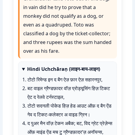
in vain did he try to prove that a
monkey did not qualify as a dog, or
even as a quadruped. Toto was
classified a dog by the ticket-collector;
and three rupees was the sum handed
over as his fare.
Hindi Uchchāraṇ (लाइन-बाय-लाइन)
टोटो रिमेन्ड इन द बैग ऐज़ फ़ार ऐज़ सहारनपुर,
बट वाइल ग्रैण्डफ़ादर वॉज़ प्रोड्यूसिंग हिज़ टिकट
ऐट द रेलवे टर्नस्टाइल,
टोटो सदनली पोकेड हिज़ हेड आउट ऑफ़ द बैग ऐंड
गेव द टिकट-कलेक्टर अ वाइड ग्रिन।
द पुअर मैन वॉज़ टेकन अबैक; बट, विद ग्रेट प्रेज़ेन्स
ऑफ़ माइंड ऐंड मच टु ग्रैण्डफ़ादर’ज़ अनॉयन्स,