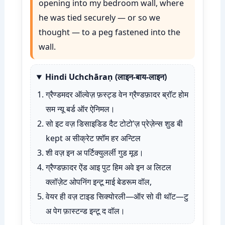
opening into my bedroom wall, where
he was tied securely — or so we
thought — to a peg fastened into the
wall.
Hindi Uchchāraṇ (लाइन-बाय-लाइन)
ग्रैण्डमदर ऑल्वेज़ फ़स्ट्ड वेन ग्रैण्डफ़ादर ब्रॉट होम
सम न्यू बर्ड ऑर ऐनिमल।
सो इट वज़ डिसाइडिड दैट टोटो’ज़ प्रेज़ेन्स शुड बी
kept अ सीक्रेट फ़्रॉम हर अन्टिल
शी वज़ इन अ पर्टिक्युलर्ली गुड मूड।
ग्रैण्डफ़ादर ऐंड आइ पुट हिम अवे इन अ लिटल
क्लॉज़ेट ओपनिंग इन्टू माई बेडरूम वॉल,
वेयर ही वज़ टाइड सिक्योरली—ऑर सो वी थॉट—टु
अ पेग फ़ास्टन्ड इन्टू द वॉल।