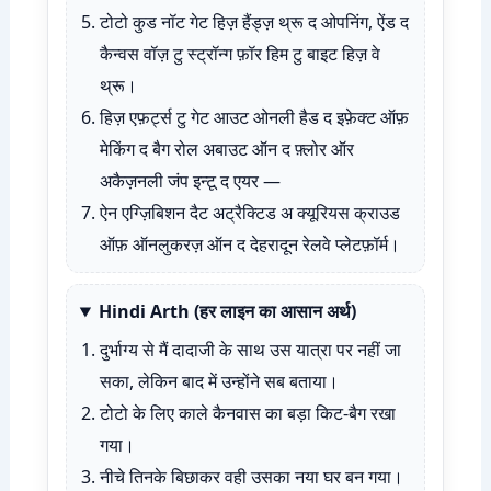
टोटो कुड नॉट गेट हिज़ हैंड्ज़ थ्रू द ओपनिंग, ऐंड द
कैन्वस वॉज़ टु स्ट्रॉन्ग फ़ॉर हिम टु बाइट हिज़ वे
थ्रू।
हिज़ एफ़र्ट्स टु गेट आउट ओनली हैड द इफ़ेक्ट ऑफ़
मेकिंग द बैग रोल अबाउट ऑन द फ़्लोर ऑर
अकैज़नली जंप इन्टू द एयर —
ऐन एग्ज़िबिशन दैट अट्रैक्टिड अ क्यूरियस क्राउड
ऑफ़ ऑनलुकरज़ ऑन द देहरादून रेलवे प्लेटफ़ॉर्म।
Hindi Arth (हर लाइन का आसान अर्थ)
दुर्भाग्य से मैं दादाजी के साथ उस यात्रा पर नहीं जा
सका, लेकिन बाद में उन्होंने सब बताया।
टोटो के लिए काले कैनवास का बड़ा किट-बैग रखा
गया।
नीचे तिनके बिछाकर वही उसका नया घर बन गया।