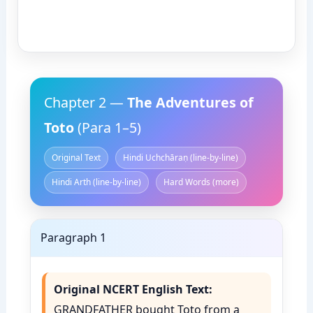
Chapter 2 —
The Adventures of
Toto
(Para 1–5)
Original Text
Hindi Uchchāraṇ (line-by-line)
Hindi Arth (line-by-line)
Hard Words (more)
Paragraph 1
Original NCERT English Text:
GRANDFATHER bought Toto from a