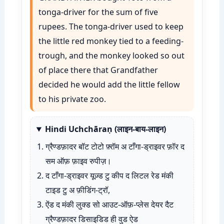
tonga-driver for the sum of five
rupees. The tonga-driver used to keep
the little red monkey tied to a feeding-
trough, and the monkey looked so out
of place there that Grandfather
decided he would add the little fellow
to his private zoo.
Hindi Uchchāraṇ (लाइन-बाय-लाइन)
ग्रैण्डफ़ादर बॉट टोटो फ़्रॉम अ टाँगा-ड्राइवर फ़ॉर द
सम ऑफ़ फ़ाइव रुपीज़।
द टाँगा-ड्राइवर यूज़्ड टु कीप द लिटल रेड मंकी
टाइड टु अ फ़ीडिंग-ट्रॉ,
ऐंड द मंकी लुक्ड सो आउट-ऑफ़-प्लेस देयर दैट
ग्रैण्डफ़ादर डिसाइडिड ही वुड ऐड