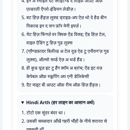
इन अ स्माइल दैट फ़्राइटन्ड द लाइफ़ आउट ऑफ़
एल्डरली ऐंग्लो-इंडियन लेडीज़।
बट हिज़ हैंड्ज़ लुक्ड ड्राइड-अप ऐज़ थो दे हैड बीन
पिकल्ड इन द सन फ़ॉर मेनी इयर्ज़।
येट हिज़ फिंगर्ज़ वर क्विक ऐंड विक्ड; ऐंड हिज़ टेल,
वाइल ऐडिंग टु हिज़ गुड लुक्स
(ग्रैण्डफ़ादर बिलीव्ड अ टेल वुड ऐड टु एनीवन’ज़ गुड
लुक्स), ऑल्सो सर्व्ड ऐज़ अ थर्ड हैंड।
ही कुड यूज़ इट टु हैंग फ़्रॉम अ ब्रांच; ऐंड इट वज़
केपेबल ऑफ़ स्कूपिंग अप एनी डेलिकेसी
दैट माइ्ट बी आउट ऑफ़ रीच ऑफ़ हिज़ हैंड्ज़।
Hindi Arth (हर लाइन का आसान अर्थ)
टोटो एक सुंदर बंदर था।
उसकी चमकदार आँखें गहरी भौंहों के नीचे शरारत से
दमकती थीं,