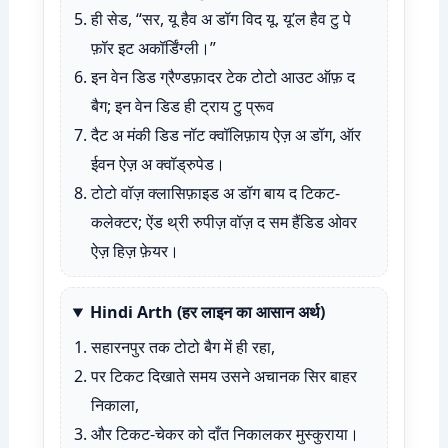
ही सेड, “सर, यू हैव अ डॉग विद यू. यू’ल हैव टु पे
फ़ॉर इट अकॉर्डिंग्ली।”
इन वेन डिड ग्रैण्डफ़ादर टेक टोटो आउट ऑफ़ द
बैग; इन वेन डिड ही ट्राय टु प्रूव
दैट अ मंकी डिड नॉट क्वॉलिफ़ाय ऐज़ अ डॉग, ऑर
ईवन ऐज़ अ क्वॉड्रुपेड।
टोटो वॉज़ क्लासिफ़ाइड अ डॉग बाय द टिकट-
कलेक्टर; ऐंड थ्री रुपीज़ वॉज़ द सम हैंडिड ओवर
ऐज़ हिज़ फ़ेयर।
Hindi Arth (हर लाइन का आसान अर्थ)
सहारनपुर तक टोटो बैग में ही रहा,
पर टिकट दिखाते समय उसने अचानक सिर बाहर
निकाला,
और टिकट-चेकर को दाँत निकालकर मुस्कुराया।