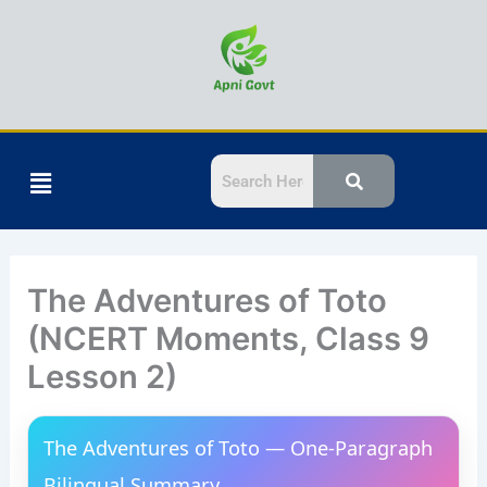
Skip
Think about it
to
content
Menu
The Adventures of Toto
(NCERT Moments, Class 9
Lesson 2)
The Adventures of Toto — One-Paragraph
Bilingual Summary