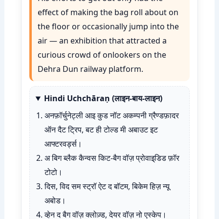
effect of making the bag roll about on
the floor or occasionally jump into the
air — an exhibition that attracted a
curious crowd of onlookers on the
Dehra Dun railway platform.
Hindi Uchchāraṇ (लाइन-बाय-लाइन)
अनफ़ॉर्चुनेट्ली आइ कुड नॉट अकम्पनी ग्रैण्डफ़ादर
ऑन दैट ट्रिप, बट ही टोल्ड मी अबाउट इट
आफ्टरवर्ड्स।
अ बिग ब्लैक कैन्वस किट-बैग वॉज़ प्रोवाइ्डिड फ़ॉर
टोटो।
दिस, विद सम स्ट्रॉ ऐट द बॉटम, बिकेम हिज़ न्यू
अबोड।
व्हेन द बैग वॉज़ क्लोज़्ड, देयर वॉज़ नो एस्केप।