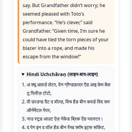
say. But Grandfather didn’t worry; he
seemed pleased with Toto’s
performance. “He’s clever,” said
Grandfather. “Given time, I’m sure he
could have tied the torn pieces of your
blazer into a rope, and made his
escape from the window!”
Hindi Uchchāraṇ (लाइन-बाय-लाइन)
अ फ़्यू आवर्ज़ लेटर, वेन ग्रैण्डफ़ादर ऐंड आइ केम बैक
टू रिलीज़ टोटो,
वी फ़ाउन्ड दैट द वॉल्ज़, विच हैड बीन कवर्ड विद सम
ऑर्नमेंटल पेपर,
नाउ स्टूड आउट ऐज़ नेकेड ब्रिक ऐंड प्लास्टर।
द पेग इन द वॉल हैड बीन रेंच्ड फ़्रॉम इट्स सॉकेट,