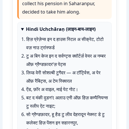
collect his pension in Saharanpur,
decided to take him along.
Hindi Uchchāraṇ (लाइन-बाय-लाइन)
हिज़ प्रेज़ेन्स इन द हाउस स्टिल अ सीक्रेट, टोटो
वज़ नाउ ट्रांस्फर्ड
टु अ बिग केज इन द सर्वण्ट्स क्वॉर्टर्ज़ वेयर अ नम्बर
ऑफ़ ग्रैण्डफ़ादर’ज़ पेट्स
लिव्ड वेरी सोशल्बी टुगैदर — अ टॉर्ट्विस, अ पेर
ऑफ़ रैबिट्स, अ टेम स्क्विरल
ऐंड, फ़ॉर अ वाइल, माई पेट गोट।
बट द मंकी वुडन’t अलाउ एनी ऑफ़ हिज़ कम्पैनियन्स
टु स्लीप ऐट नाइट;
सो ग्रैण्डफ़ादर, हू हैड टु लीव देहरादून नेक्स्ट डे टु
कलेक्ट हिज़ पेंशन इन सहारनपुर,