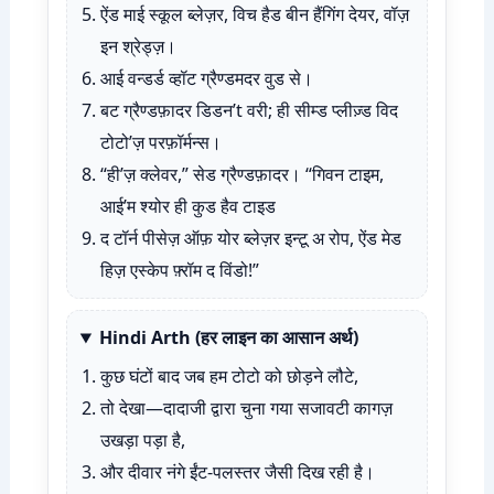
ऐंड माई स्कूल ब्लेज़र, विच हैड बीन हैंगिंग देयर, वॉज़
इन श्रेड्ज़।
आई वन्डर्ड व्हॉट ग्रैण्डमदर वुड से।
बट ग्रैण्डफ़ादर डिडन’t वरी; ही सीम्ड प्लीज़्ड विद
टोटो’ज़ परफ़ॉर्मन्स।
“ही’ज़ क्लेवर,” सेड ग्रैण्डफ़ादर। “गिवन टाइम,
आई’म श्योर ही कुड हैव टाइड
द टॉर्न पीसेज़ ऑफ़ योर ब्लेज़र इन्टू अ रोप, ऐंड मेड
हिज़ एस्केप फ़्रॉम द विंडो!”
Hindi Arth (हर लाइन का आसान अर्थ)
कुछ घंटों बाद जब हम टोटो को छोड़ने लौटे,
तो देखा—दादाजी द्वारा चुना गया सजावटी कागज़
उखड़ा पड़ा है,
और दीवार नंगे ईंट-पलस्तर जैसी दिख रही है।