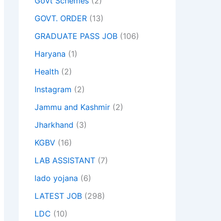
Govt Schemes
(2)
GOVT. ORDER
(13)
GRADUATE PASS JOB
(106)
Haryana
(1)
Health
(2)
Instagram
(2)
Jammu and Kashmir
(2)
Jharkhand
(3)
KGBV
(16)
LAB ASSISTANT
(7)
lado yojana
(6)
LATEST JOB
(298)
LDC
(10)