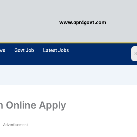
www.apnigovt.com
ews
Govt Job
Latest Jobs
m Online Apply
Advertisement