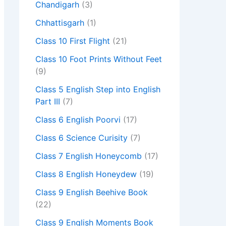
Chandigarh
(3)
Chhattisgarh
(1)
Class 10 First Flight
(21)
Class 10 Foot Prints Without Feet
(9)
Class 5 English Step into English
Part III
(7)
Class 6 English Poorvi
(17)
Class 6 Science Curisity
(7)
Class 7 English Honeycomb
(17)
Class 8 English Honeydew
(19)
Class 9 English Beehive Book
(22)
Class 9 English Moments Book