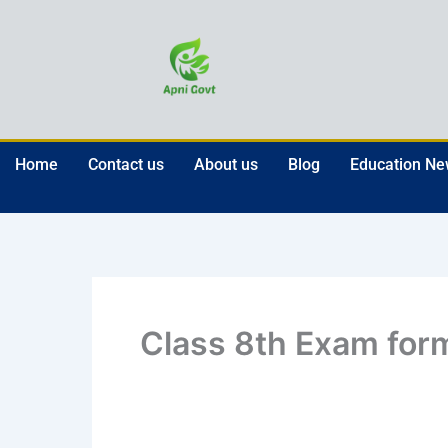
Skip
to
content
Home
Contact us
About us
Blog
Education N
Class 8th Exam for