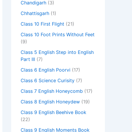
Chandigarh
(3)
Chhattisgarh
(1)
Class 10 First Flight
(21)
Class 10 Foot Prints Without Feet
(9)
Class 5 English Step into English
Part III
(7)
Class 6 English Poorvi
(17)
Class 6 Science Curisity
(7)
Class 7 English Honeycomb
(17)
Class 8 English Honeydew
(19)
Class 9 English Beehive Book
(22)
Class 9 English Moments Book