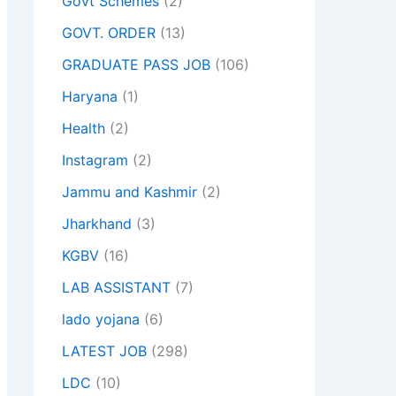
Govt Schemes
(2)
GOVT. ORDER
(13)
GRADUATE PASS JOB
(106)
Haryana
(1)
Health
(2)
Instagram
(2)
Jammu and Kashmir
(2)
Jharkhand
(3)
KGBV
(16)
LAB ASSISTANT
(7)
lado yojana
(6)
LATEST JOB
(298)
LDC
(10)