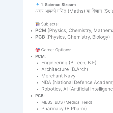
1.
Science Stream
अगर आपको गणित (Maths) या विज्ञान (Science
Subjects:
PCM
(Physics, Chemistry, Mathema
PCB
(Physics, Chemistry, Biology)
Career Options:
PCM
:
Engineering (B.Tech, B.E)
Architecture (B.Arch)
Merchant Navy
NDA (National Defence Academ
Robotics, AI (Artificial Intellige
PCB
:
MBBS, BDS (Medical Field)
Pharmacy (B.Pharm)