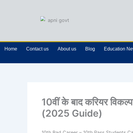
Skip
to
content
Home
Contact us
About us
Blog
Education N
10वीं के बाद करियर विकल्प
(2025 Guide)
10th Bad Career – 10th Pass Students C