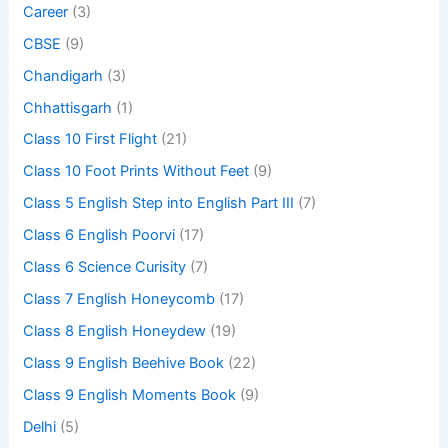
Career
(3)
CBSE
(9)
Chandigarh
(3)
Chhattisgarh
(1)
Class 10 First Flight
(21)
Class 10 Foot Prints Without Feet
(9)
Class 5 English Step into English Part III
(7)
Class 6 English Poorvi
(17)
Class 6 Science Curisity
(7)
Class 7 English Honeycomb
(17)
Class 8 English Honeydew
(19)
Class 9 English Beehive Book
(22)
Class 9 English Moments Book
(9)
Delhi
(5)