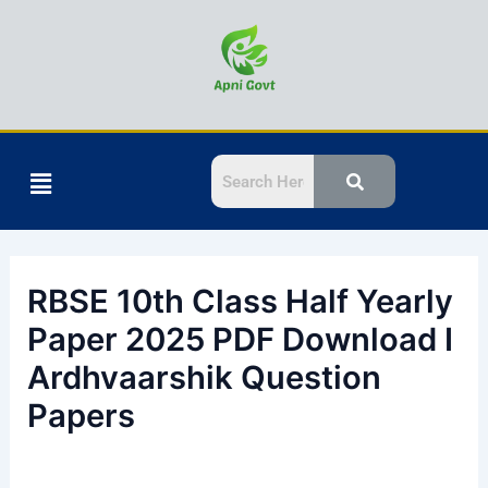
Skip
to
content
Menu
RBSE 10th Class Half Yearly
Paper 2025 PDF Download I
Ardhvaarshik Question
Papers