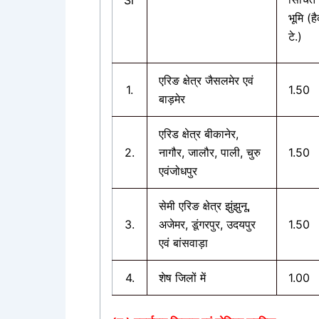
भूमि (ह
टे.)
एरिङ क्षेत्र जैसलमेर एवं
1.
1.50
बाड़मेर
एरिड क्षेत्र बीकानेर,
2.
नागौर, जालौर, पाली, चुरु
1.50
एवं
जोधपुर
सेमी एरिङ क्षेत्र झुंझुनू,
3.
अजेमर, डूंगरपुर, उदयपुर
1.50
एवं बांसवाड़ा
4.
शेष जिलों में
1.00