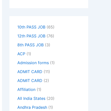
10th PASS JOB
(65)
12th PASS JOB
(76)
8th PASS JOB
(3)
ACP
(1)
Admission forms
(1)
ADMIT CARD
(11)
ADMIT CARD
(2)
Affiliation
(1)
All India States
(20)
Andhra Pradesh
(1)