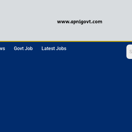
www.apnigovt.com
ews
Govt Job
Latest Jobs