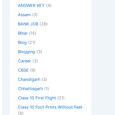
ANSWER KEY
(4)
Assam
(3)
BANK JOB
(28)
Bihar
(15)
Blog
(21)
Blogging
(3)
Career
(3)
CBSE
(9)
Chandigarh
(3)
Chhattisgarh
(1)
Class 10 First Flight
(21)
Class 10 Foot Prints Without Feet
(9)