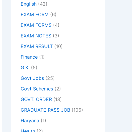
English
(42)
EXAM FORM
(6)
EXAM FORMS
(4)
EXAM NOTES
(3)
EXAM RESULT
(10)
Finance
(1)
G.K.
(5)
Govt Jobs
(25)
Govt Schemes
(2)
GOVT. ORDER
(13)
GRADUATE PASS JOB
(106)
Haryana
(1)
Health
(2)