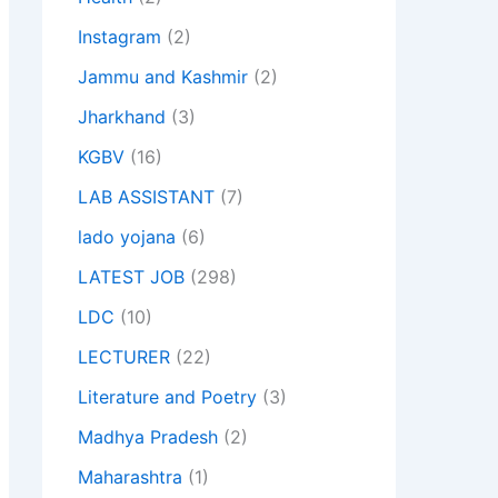
Instagram
(2)
Jammu and Kashmir
(2)
Jharkhand
(3)
KGBV
(16)
LAB ASSISTANT
(7)
lado yojana
(6)
LATEST JOB
(298)
LDC
(10)
LECTURER
(22)
Literature and Poetry
(3)
Madhya Pradesh
(2)
Maharashtra
(1)