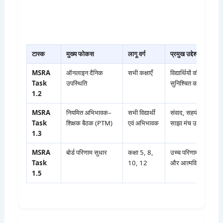
टास्क
मुख्य फोकस
लागू वर्ग
प्रमुख उद्देश्य
MSRA
ऑनलाइन दैनिक
सभी कक्षाएँ
विद्यार्थियों की नियमितत
Task
उपस्थिति
सुनिश्चित करना।
1.2
MSRA
नियमित अभिभावक–
सभी विद्यार्थी
संवाद, सहयोग और समस
Task
शिक्षक बैठक (PTM)
एवं अभिभावक
साझा मंच उपलब्ध करा
1.3
MSRA
बोर्ड परिणाम सुधार
कक्षा 5, 8,
उच्च परिणाम, बेहतर ल
Task
10, 12
और आत्मविश्वास विक
1.5