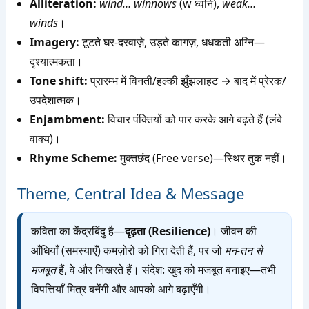
Alliteration:
wind… winnows
(w ध्वनि),
weak…
winds
।
Imagery:
टूटते घर-दरवाज़े, उड़ते कागज़, धधकती अग्नि—
दृश्यात्मकता।
Tone shift:
प्रारम्भ में विनती/हल्की झुँझलाहट → बाद में प्रेरक/
उपदेशात्मक।
Enjambment:
विचार पंक्तियों को पार करके आगे बढ़ते हैं (लंबे
वाक्य)।
Rhyme Scheme:
मुक्तछंद (Free verse)—स्थिर तुक नहीं।
Theme, Central Idea & Message
कविता का केंद्रबिंदु है—
दृढ़ता (Resilience)
। जीवन की
आँधियाँ (समस्याएँ) कमज़ोरों को गिरा देती हैं, पर जो
मन-तन से
मजबूत
हैं, वे और निखरते हैं। संदेश: खुद को मजबूत बनाइए—तभी
विपत्तियाँ मित्र बनेंगी और आपको आगे बढ़ाएँगी।