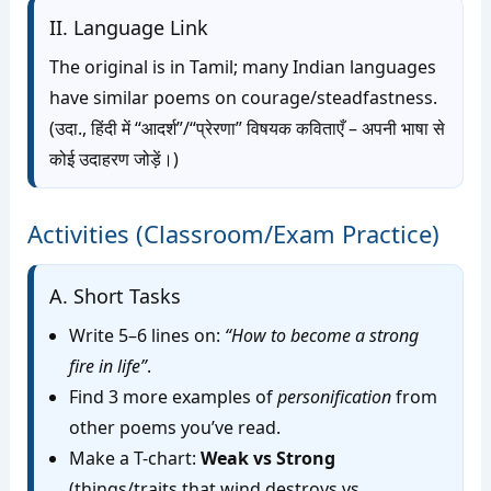
II. Language Link
The original is in Tamil; many Indian languages
have similar poems on courage/steadfastness.
(उदा., हिंदी में “आदर्श”/“प्रेरणा” विषयक कविताएँ – अपनी भाषा से
कोई उदाहरण जोड़ें।)
Activities (Classroom/Exam Practice)
A. Short Tasks
Write 5–6 lines on:
“How to become a strong
fire in life”
.
Find 3 more examples of
personification
from
other poems you’ve read.
Make a T-chart:
Weak vs Strong
(things/traits that wind destroys vs