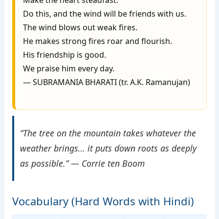
Make the heart steadfast.

Do this, and the wind will be friends with us.

The wind blows out weak fires.

He makes strong fires roar and flourish.

His friendship is good.

We praise him every day.

— SUBRAMANIA BHARATI (tr. A.K. Ramanujan)

“The tree on the mountain takes whatever the
weather brings… it puts down roots as deeply
as possible.” — Corrie ten Boom
Vocabulary (Hard Words with Hindi)