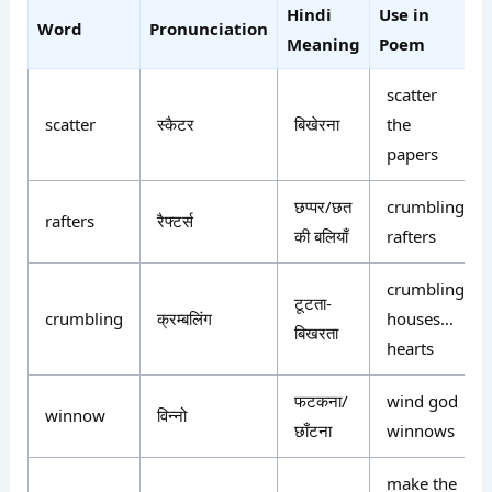
Hindi
Use in
Word
Pronunciation
Meaning
Poem
scatter
scatter
स्कैटर
बिखेरना
the
papers
छप्पर/छत
crumbling
rafters
रैफ्टर्स
की बलियाँ
rafters
crumbling
टूटता-
crumbling
क्रम्बलिंग
houses…
बिखरता
hearts
फटकना/
wind god
winnow
विन्नो
छाँटना
winnows
make the