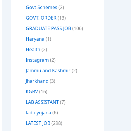
Govt Schemes
(2)
GOVT. ORDER
(13)
GRADUATE PASS JOB
(106)
Haryana
(1)
Health
(2)
Instagram
(2)
Jammu and Kashmir
(2)
Jharkhand
(3)
KGBV
(16)
LAB ASSISTANT
(7)
lado yojana
(6)
LATEST JOB
(298)