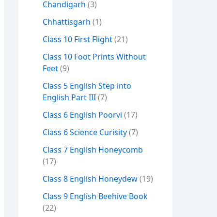
Chandigarh
(3)
Chhattisgarh
(1)
Class 10 First Flight
(21)
Class 10 Foot Prints Without
Feet
(9)
Class 5 English Step into
English Part III
(7)
Class 6 English Poorvi
(17)
Class 6 Science Curisity
(7)
Class 7 English Honeycomb
(17)
Class 8 English Honeydew
(19)
Class 9 English Beehive Book
(22)