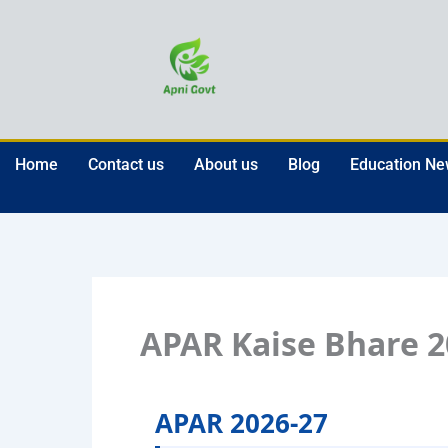
Skip
to
content
Home
Contact us
About us
Blog
Education N
APAR Kaise Bhare 2
APAR 2026-27