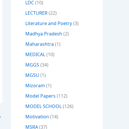
LDC
(10)
LECTURER
(22)
Literature and Poetry
(3)
Madhya Pradesh
(2)
Maharashtra
(1)
MEDICAL
(10)
MGGS
(34)
MGSU
(1)
Mizoram
(1)
Model Papers
(112)
MODEL SCHOOL
(126)
→
Motivation
(14)
MSRA
(37)