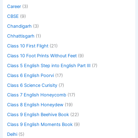
Career
(3)
CBSE
(9)
Chandigarh
(3)
Chhattisgarh
(1)
Class 10 First Flight
(21)
Class 10 Foot Prints Without Feet
(9)
Class 5 English Step into English Part III
(7)
Class 6 English Poorvi
(17)
Class 6 Science Curisity
(7)
Class 7 English Honeycomb
(17)
Class 8 English Honeydew
(19)
Class 9 English Beehive Book
(22)
Class 9 English Moments Book
(9)
Delhi
(5)