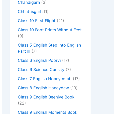
Chandigarh
(3)
Chhattisgarh
(1)
Class 10 First Flight
(21)
Class 10 Foot Prints Without Feet
(9)
Class 5 English Step into English
Part III
(7)
Class 6 English Poorvi
(17)
Class 6 Science Curisity
(7)
Class 7 English Honeycomb
(17)
Class 8 English Honeydew
(19)
Class 9 English Beehive Book
(22)
Class 9 English Moments Book