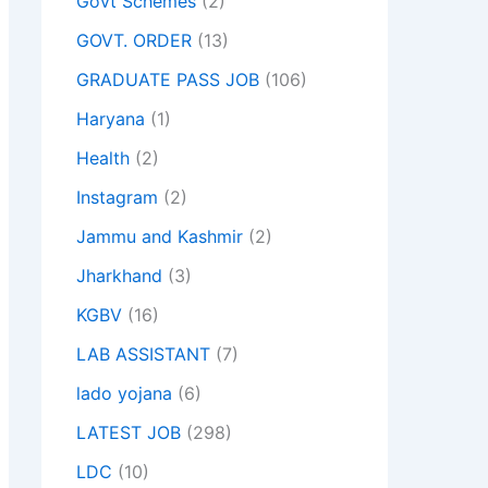
Govt Schemes
(2)
GOVT. ORDER
(13)
GRADUATE PASS JOB
(106)
Haryana
(1)
Health
(2)
Instagram
(2)
Jammu and Kashmir
(2)
Jharkhand
(3)
KGBV
(16)
LAB ASSISTANT
(7)
lado yojana
(6)
LATEST JOB
(298)
LDC
(10)