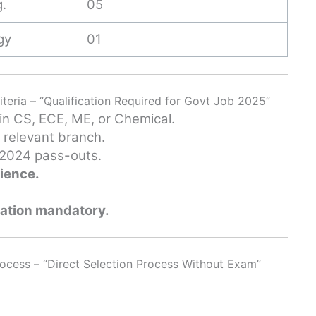
.
05
gy
01
teria – “Qualification Required for Govt Job 2025”
 in CS, ECE, ME, or Chemical.
n relevant branch.
 2024 pass-outs.
ience.
ration mandatory.
cess – “Direct Selection Process Without Exam”