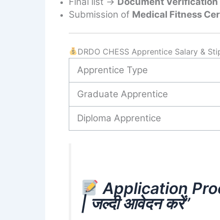
Final list →
Document Verification
Submission of
Medical Fitness Cer
DRDO CHESS Apprentice Salary & Stipe
Apprentice Type
Graduate Apprentice
Diploma Apprentice
Application Pro
| जल्दी आवेदन करें”