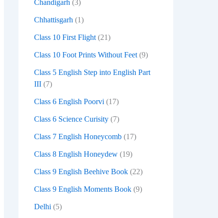
Chandigarh
(3)
Chhattisgarh
(1)
Class 10 First Flight
(21)
Class 10 Foot Prints Without Feet
(9)
Class 5 English Step into English Part
III
(7)
Class 6 English Poorvi
(17)
Class 6 Science Curisity
(7)
Class 7 English Honeycomb
(17)
Class 8 English Honeydew
(19)
Class 9 English Beehive Book
(22)
Class 9 English Moments Book
(9)
Delhi
(5)