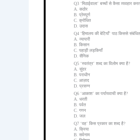
Q3 ‘मिठाईवाला’ बच्चों से कैसा व्यवहार कर
A. कठोर
B. प्रेमपूर्ण
C. क्रोधित
D. उदास
Q4 ‘हिमालय की बेटियाँ’ पाठ किससे संबंधित
A. व्यापारी
B. किसान
C. पहाड़ी लड़कियाँ
D. सैनिक
Q5 ‘स्वतंत्र’ शब्द का विलोम क्या है?
A. सुंदर
B. पराधीन
C. आज़ाद
D. प्रसन्न
Q6 ‘आकाश’ का पर्यायवाची क्या है?
A. धरती
B. पर्वत
C. गगन
D. जल
Q7 ‘वह’ किस प्रकार का शब्द है?
A. क्रिया
B. सर्वनाम