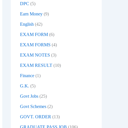
DPC
(5)
Earn Money
(9)
English
(42)
EXAM FORM
(6)
EXAM FORMS
(4)
EXAM NOTES
(3)
EXAM RESULT
(10)
Finance
(1)
G.K.
(5)
Govt Jobs
(25)
Govt Schemes
(2)
GOVT. ORDER
(13)
GRADUATE PASS JOB
(106)