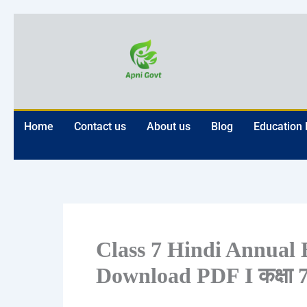
Skip
to
content
Home
Contact us
About us
Blog
Education
Class 7 Hindi Annual
Download PDF I कक्षा 7 ह