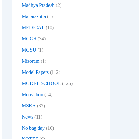
Madhya Pradesh
(2)
Maharashtra
(1)
MEDICAL
(10)
MGGS
(34)
MGSU
(1)
Mizoram
(1)
Model Papers
(112)
MODEL SCHOOL
(126)
Motivation
(14)
MSRA
(37)
News
(11)
No bag day
(10)