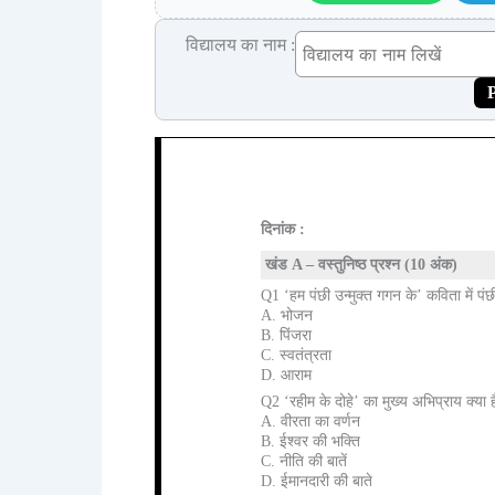
विद्यालय का नाम :
P
दिनांक :
खंड A – वस्तुनिष्ठ प्रश्न (10 अंक)
Q1 ‘हम पंछी उन्मुक्त गगन के’ कविता में पंछी
A. भोजन
B. पिंजरा
C. स्वतंत्रता
D. आराम
Q2 ‘रहीम के दोहे’ का मुख्य अभिप्राय क्या ह
A. वीरता का वर्णन
B. ईश्वर की भक्ति
C. नीति की बातें
D. ईमानदारी की बाते