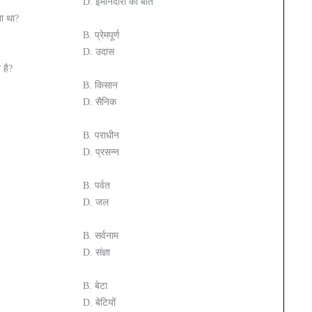
D. ईमानदारी की बाते
ता था?
B. प्रेमपूर्ण
D. उदास
 है?
B. किसान
D. सैनिक
B. पराधीन
D. प्रसन्न
B. पर्वत
D. जल
B. सर्वनाम
D. संज्ञा
B. बेटा
D. बेटियों