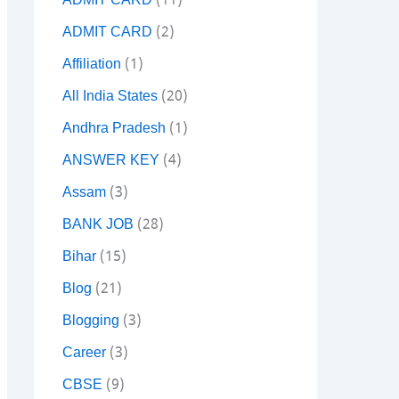
ADMIT CARD
(11)
ADMIT CARD
(2)
Affiliation
(1)
All India States
(20)
Andhra Pradesh
(1)
ANSWER KEY
(4)
Assam
(3)
BANK JOB
(28)
Bihar
(15)
Blog
(21)
Blogging
(3)
Career
(3)
CBSE
(9)