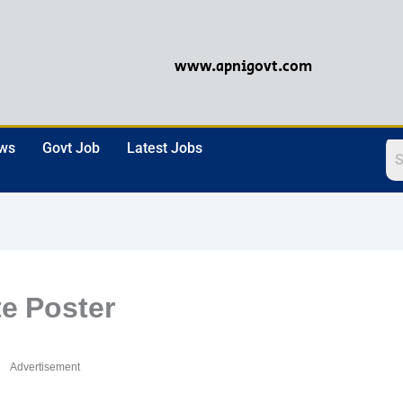
www.apnigovt.com
ews
Govt Job
Latest Jobs
e Poster
Advertisement