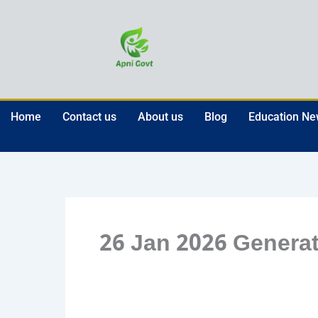
Skip
to
content
Home
Contact us
About us
Blog
Education N
26 Jan 2026 Generat