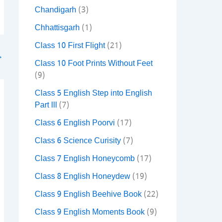
Chandigarh
(3)
Chhattisgarh
(1)
Class 10 First Flight
(21)
→
Class 10 Foot Prints Without Feet
(9)
Class 5 English Step into English
Part III
(7)
Class 6 English Poorvi
(17)
Class 6 Science Curisity
(7)
Class 7 English Honeycomb
(17)
Class 8 English Honeydew
(19)
Class 9 English Beehive Book
(22)
Class 9 English Moments Book
(9)