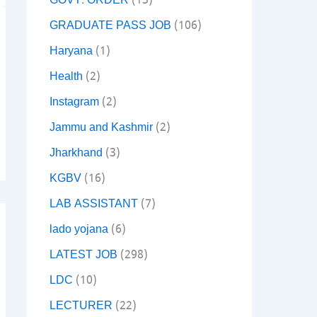
GOVT. ORDER
(13)
GRADUATE PASS JOB
(106)
Haryana
(1)
Health
(2)
Instagram
(2)
Jammu and Kashmir
(2)
Jharkhand
(3)
KGBV
(16)
LAB ASSISTANT
(7)
lado yojana
(6)
LATEST JOB
(298)
LDC
(10)
LECTURER
(22)