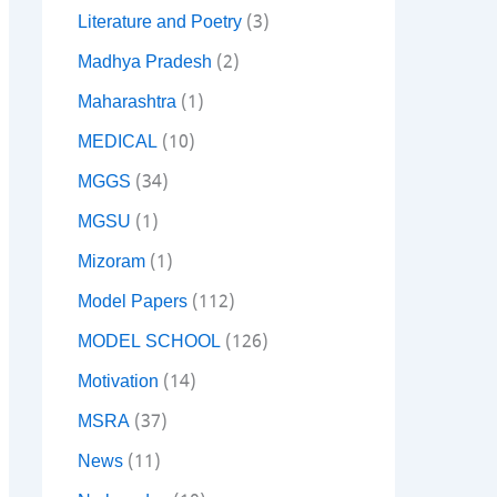
Literature and Poetry
(3)
Madhya Pradesh
(2)
Maharashtra
(1)
MEDICAL
(10)
MGGS
(34)
MGSU
(1)
Mizoram
(1)
Model Papers
(112)
MODEL SCHOOL
(126)
Motivation
(14)
MSRA
(37)
News
(11)