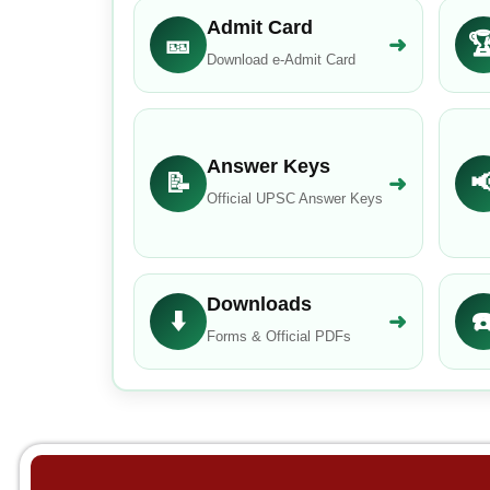
Admit Card
🎫

➜
Download e-Admit Card
Answer Keys
📝

➜
Official UPSC Answer Keys
Downloads
⬇️
☎
➜
Forms & Official PDFs