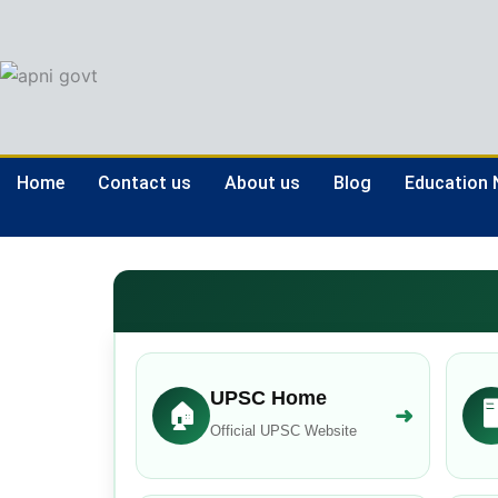
Skip
to
content
Home
Contact us
About us
Blog
Education
UPSC Home
🏠
🖥
➜
Official UPSC Website