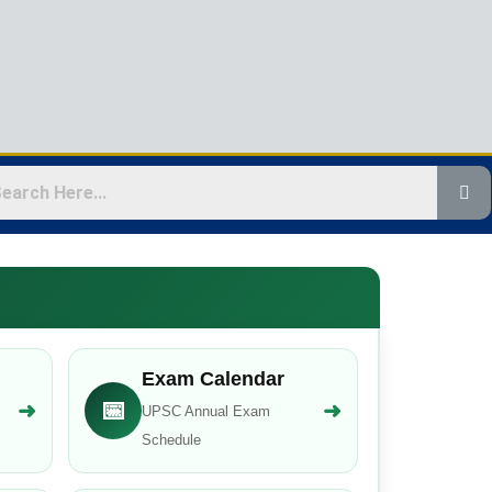
Exam Calendar
📅
➜
➜
UPSC Annual Exam
Schedule