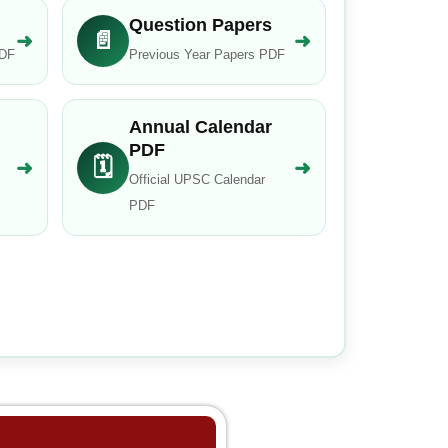
Question Papers
📄
➜
➜
PDF
Previous Year Papers PDF
Annual Calendar
PDF
🗓️
➜
➜
Official UPSC Calendar
PDF