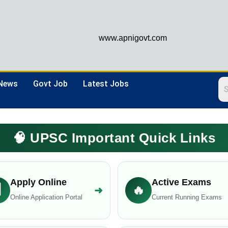
www.apnigovt.com
 News
Govt Job
Latest Jobs
🧠 UPSC Important Quick Links
Apply Online
Active Exams
️
🔥
➜
Online Application Portal
Current Running Exams