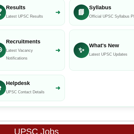
Results
Syllabus

📘
➜
Latest UPSC Results
Official UPSC Syllabus 
Recruitments
What's New

✨
➜
Latest Vacancy
Latest UPSC Updates
Notifications
Helpdesk
️
➜
UPSC Contact Details
UPSC Jobs