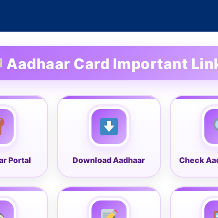
Aadhaar Card Important Lin
r Portal
Download Aadhaar
Check Aad