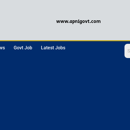
www.apnigovt.com
ews
Govt Job
Latest Jobs