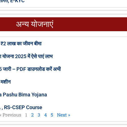
न्तरित, E-KYC
अन्य योजनाएं
P
P
P
P
P
ें ₹2 लाख का जीवन बीमा
a
a
a
a
a
g
g
g
g
g
ीमा योजना 2025 में ऐसे पाएं लाभ
e
e
e
e
e
5 जारी – PDF डाउनलोड करें अभी
ी मशीन
ngla Pashu Bima Yojana
FA , RS-CSEP Course
« Previous
1
2
3
4
5
Next »