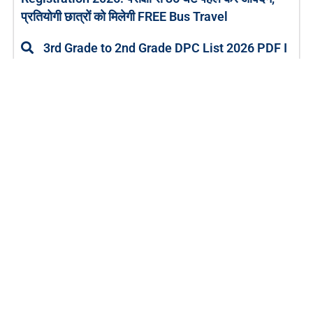
प्रतियोगी छात्रों को मिलेगी FREE Bus Travel
3rd Grade to 2nd Grade DPC List 2026 PDF I
3rd Grade से 2nd Grade अस्थायी वरिष्ठता सूची जारी
Karmyogi Training 74 Training Modules Link
I कर्मयोगी प्रशिक्षण 2026-27
RBSE Syllabus 2026-27 I Ajmer Board ने जारी
किया नया Syllabus
DIET Vacancy 2026: विभिन्न पदों पर आवेदन शुरू,
पात्रता व पूरी जानकारी