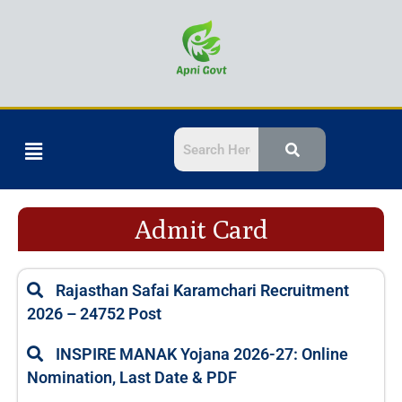
Skip
to
content
Menu
Admit Card
P
P
P
P
P
Rajasthan Safai Karamchari Recruitment
a
a
a
a
a
2026 – 24752 Post
g
g
g
g
g
e
e
e
e
e
INSPIRE MANAK Yojana 2026-27: Online
Nomination, Last Date & PDF